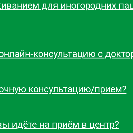
живанием для иногородних пац
 онлайн-консультацию с докто
а очную консультацию/прием?
ы идёте на приём в центр?