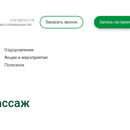
+7(912)875-01-76
Заказать звонок
Запись на прие
евск ул. Воткинское шоссе, 80а
Оздоровление
Акции и мероприятия
Полезное
ассаж