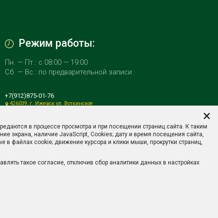
Режим работы:
Пн. — Пт.: с 08:00 — 19:00
Сб. — Вс.: по предварительной записи
+7(912)875-01-76
426039, г. Ижевск ул. Воткинское
шоссе, 80а
×
редаются в процессе просмотра и при посещении страниц сайта. К таким
ие экрана, наличие JavaScript, Cookies; дату и время посещения сайта,
в файлах cookie; движение курсора и клики мыши, прокрутки страниц,
влять такое согласие, отключив сбор аналитики данных в настройках