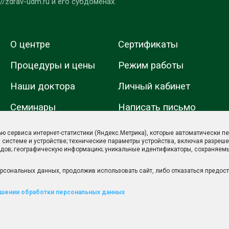
/zdrav-udm.ru и его субдоменах.
О центре
Сертификаты
Процедуры и цены
Режим работы
Наши доктора
Личный кабинет
Семинары
Написать письмо
Онлайн-обучение
Карта сайта
ю сервиса интернет-статистики (Яндекс.Метрика), которые автоматически пе
 системе и устройстве; технические параметры устройства, включая разрешен
Интернет магазин
дов; географическую информацию; уникальные идентификаторы, сохраняемые 
Минобрнауки России
Оздоровление
сональных данных, продолжив использовать сайт, либо отказаться предоста
Минпросвещения
Отзывы
России
ошении обработки персональных данных