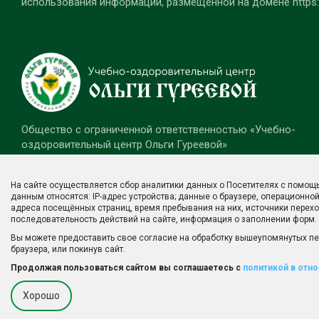
использования информации, размещенной на домене https:/
Общество с ограниченной ответственностью «Учебно-
оздоровительный центр Ольги Гуреевой»
ОГРН 1051801757578
Адрес: г. Ижевск, ул. Воткинское шоссе, 80а
На сайте осуществляется сбор аналитики данных о Посетителях с помощь
Адрес электронной почты: info@zdrav-udm.ru
данным относятся: IP-адрес устройства; данные о браузере, операционной
Телефон: +7(912)875-01-76
адреса посещённых страниц, время пребывания на них, источники перехо
последовательность действий на сайте, информация о заполнении форм.
Все права защищены © 2026
Вы можете предоставить свое согласие на обработку вышеупомянутых пер
браузера, или покинув сайт.
Продолжая пользоваться сайтом вы соглашаетесь с
политикой в отн
Хорошо