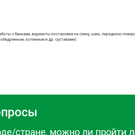
работы с банками, варианты постановки на спину, шею, переднюю пове
зобедренным, коленным и др. суставами).
опросы
оде/стране, можно ли пройти 