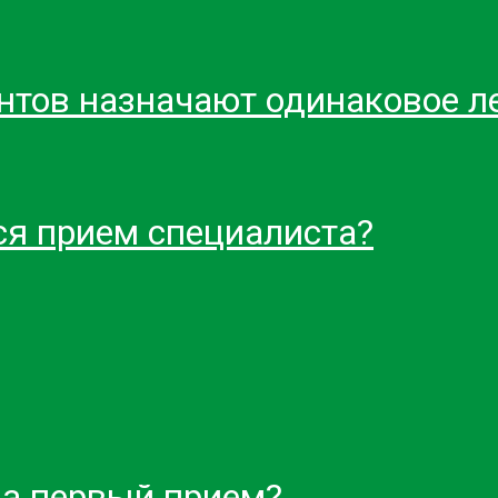
нтов назначают одинаковое л
ся прием специалиста?
на первый прием?