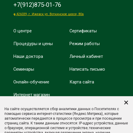
+7(912)875-01-76
426039, г. Ижевск ул. Воткинское шоссе, 80а
О центре
Сертификаты
Процедуры и цены
Режим работы
Наши доктора
Личный кабинет
Семинары
Написать письмо
Онлайн-обучение
Карта сайта
Интернет магазин
Минобрнауки России
×
Оздоровление
На сайте осуществляется сбор аналитики данных о Посетителях с
Минпросвещения
помощью сервиса интернет-статистики (Яндекс.Метрика), которые
России
автоматически передаются в процессе просмотра и при посещении
Отзывы
страниц сайта. К таким данным относятся: IP-адрес устройства; данные
о браузере, операционной системе и устройстве; технические
параметры устройства, включая разрешение экрана, наличие