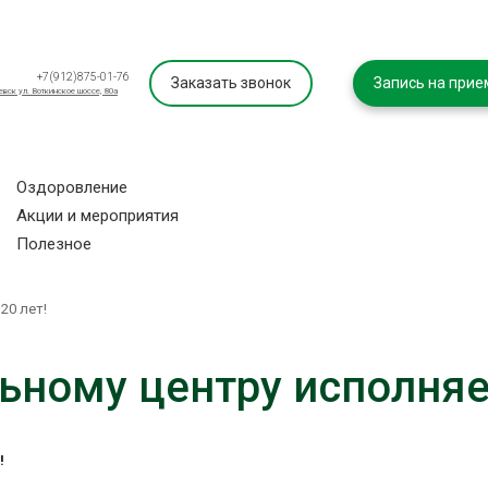
+7(912)875-01-76
Заказать звонок
Запись на прие
евск ул. Воткинское шоссе, 80а
Оздоровление
Акции и мероприятия
Полезное
 20 лет!
ному центру исполняе
!