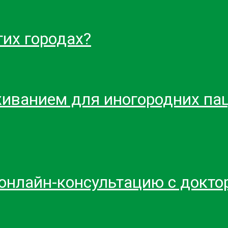
гих городах?
живанием для иногородних пац
 онлайн-консультацию с докто