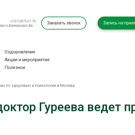
+7(912)875-01-76
Заказать звонок
Запись на прие
евск ул. Воткинское шоссе, 80а
Оздоровление
Акции и мероприятия
Полезное
емы по здоровью и психологии в Москве
 доктор Гуреева ведет 