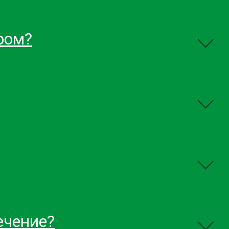
ром?
ечение?