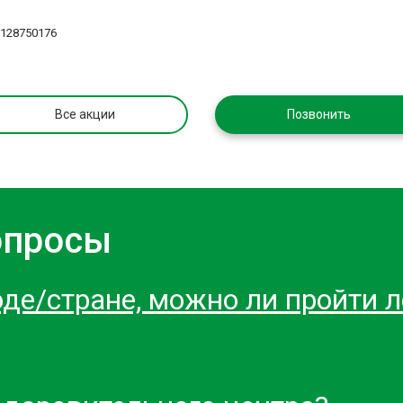
9128750176
Все акции
Позвонить
опросы
оде/стране, можно ли пройти 