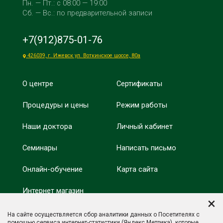
Пн. — Пт.: с 08:00 — 19:00
Сб. — Вс.: по предварительной записи
+7(912)875-01-76
426039, г. Ижевск ул. Воткинское шоссе, 80а
О центре
Сертификаты
Процедуры и цены
Режим работы
Наши доктора
Личный кабинет
Семинары
Написать письмо
Онлайн-обучение
Карта сайта
Интернет магазин
Минобрнауки России
×
Оздоровление
На сайте осуществляется сбор аналитики данных о Посетителях с
Минпросвещения
помощью сервиса интернет-статистики (Яндекс.Метрика), которые