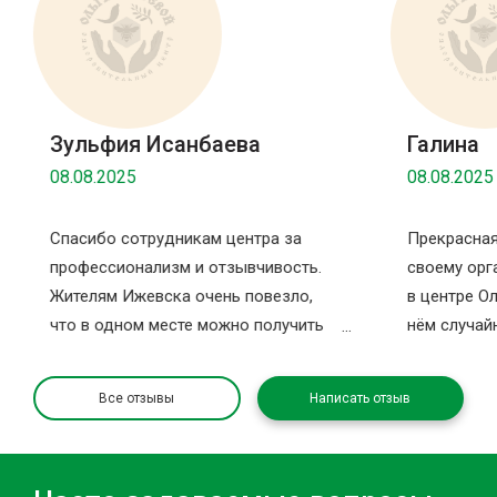
Зульфия Исанбаева
Галина
08.08.2025
08.08.2025
Спасибо сотрудникам центра за
Прекрасная
профессионализм и отзывчивость.
своему орг
Жителям Ижевска очень повезло,
в центре Ол
что в одном месте можно получить
нём случайн
столько услуг за раз. Спасибо за
записаться
комнату ожидания, в которой можно
санаторий 
Все отзывы
Написать отзыв
отдохнуть после процедур и даже
здесь даже
поспать и немаловажное — приятные
больше во
и чистые санузлы. Так как была в
оздоровлен