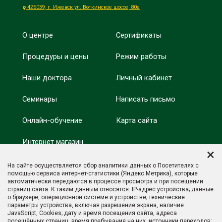
426039, г. Ижевск ул. Воткинское шоссе, 80а
О центре
Сертификаты
Процедуры и цены
Режим работы
Наши доктора
Личный кабинет
Семинары
Написать письмо
Онлайн-обучение
Карта сайта
Интернет магазин
Минобрнауки России
×
Оздоровление
На сайте осуществляется сбор аналитики данных о Посетителях с
Минпросвещения
помощью сервиса интернет-статистики (Яндекс.Метрика), которые
России
автоматически передаются в процессе просмотра и при посещении
Отзывы
страниц сайта. К таким данным относятся: IP-адрес устройства; данные
о браузере, операционной системе и устройстве; технические
параметры устройства, включая разрешение экрана, наличие
JavaScript, Cookies; дату и время посещения сайта, адреса
посещённых страниц, время пребывания на них, источники переходов;