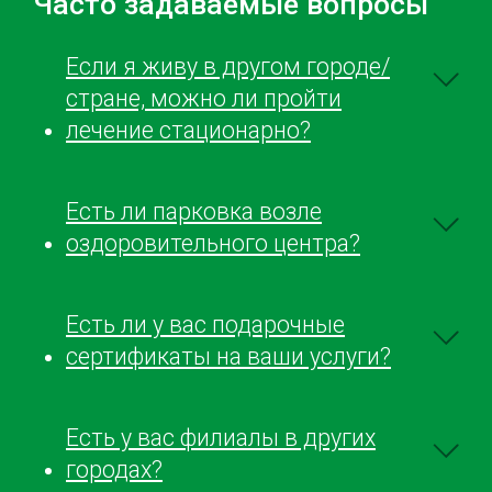
Часто задаваемые вопросы
центре в первые сначала не было
персонал. 
понимания полного о всех […]
висцелярны
очень дово
Если я живу в другом городе/
Советую.
стране, можно ли пройти
лечение стационарно?
Есть ли парковка возле
оздоровительного центра?
Есть ли у вас подарочные
сертификаты на ваши услуги?
Есть у вас филиалы в других
городах?