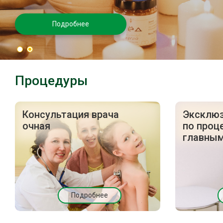
Подробнее
Процедуры
Консультация врача
Эксклюз
очная
по проц
главным
Подробнее