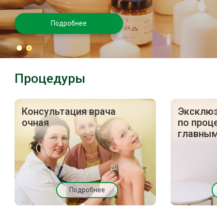
Подробнее
Процедуры
Консультация врача
Эксклюз
очная
по проц
главным
Подробнее