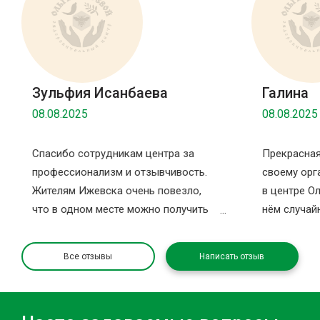
Зульфия Исанбаева
Галина
08.08.2025
08.08.2025
Спасибо сотрудникам центра за
Прекрасная
профессионализм и отзывчивость.
своему орг
Жителям Ижевска очень повезло,
в центре Ол
что в одном месте можно получить
нём случайн
столько услуг за раз. Спасибо за
записаться
комнату ожидания, в которой можно
санаторий 
Все отзывы
Написать отзыв
отдохнуть после процедур и даже
здесь даже
поспать и немаловажное — приятные
больше во
и чистые санузлы. Так как была в
оздоровлен