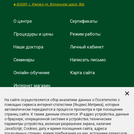
426039, г. Ижевск ул. Воткинское шоссе, 80а
О центре
Сертификаты
Процедуры и цены
Режим работы
Наши доктора
Личный кабинет
Семинары
Написать письмо
Онлайн-обучение
Карта сайта
Интернет магазин
Минобрнауки России
×
Оздоровление
На сайте осуществляется сбор аналитики данных о Посетителях с
Минпросвещения
помощью сервиса интернет-статистики (Яндекс.Метрика), которые
России
автоматически передаются в процессе просмотра и при посещении
Отзывы
страниц сайта. К таким данным относятся: IP-адрес устройства; данные
о браузере, операционной системе и устройстве; технические
параметры устройства, включая разрешение экрана, наличие
JavaScript, Cookies; дату и время посещения сайта, адреса
посещённых страниц, время пребывания на них, источники переходов;