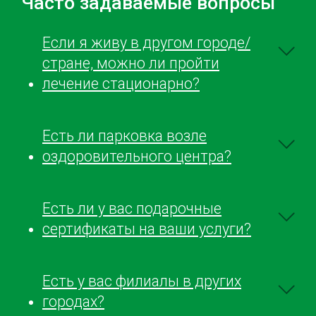
Часто задаваемые вопросы
центре в первые сначала не было
персонал. 
понимания полного о всех […]
висцелярны
очень дово
Если я живу в другом городе/
Советую.
стране, можно ли пройти
лечение стационарно?
Есть ли парковка возле
оздоровительного центра?
Есть ли у вас подарочные
сертификаты на ваши услуги?
Есть у вас филиалы в других
городах?