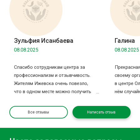
Зульфия Исанбаева
Галина
08.08.2025
08.08.2025
Спасибо сотрудникам центра за
Прекрасная
профессионализм и отзывчивость.
своему орг
Жителям Ижевска очень повезло,
в центре Ол
что в одном месте можно получить
нём случайн
столько услуг за раз. Спасибо за
записаться
комнату ожидания, в которой можно
санаторий 
Все отзывы
Написать отзыв
отдохнуть после процедур и даже
здесь даже
поспать и немаловажное — приятные
больше во
и чистые санузлы. Так как была в
оздоровлен