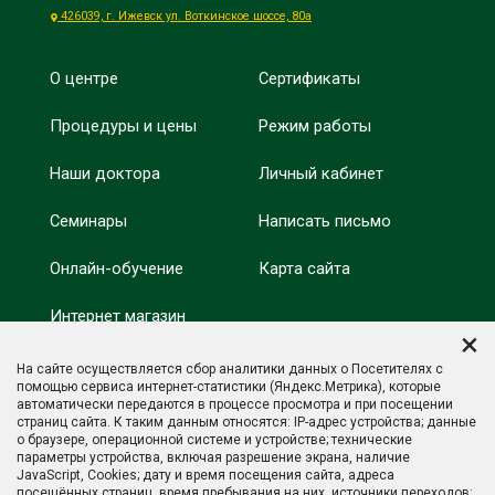
426039, г. Ижевск ул. Воткинское шоссе, 80а
О центре
Сертификаты
Процедуры и цены
Режим работы
Наши доктора
Личный кабинет
Семинары
Написать письмо
Онлайн-обучение
Карта сайта
Интернет магазин
Минобрнауки России
×
Оздоровление
На сайте осуществляется сбор аналитики данных о Посетителях с
Минпросвещения
помощью сервиса интернет-статистики (Яндекс.Метрика), которые
России
автоматически передаются в процессе просмотра и при посещении
Отзывы
страниц сайта. К таким данным относятся: IP-адрес устройства; данные
о браузере, операционной системе и устройстве; технические
параметры устройства, включая разрешение экрана, наличие
JavaScript, Cookies; дату и время посещения сайта, адреса
посещённых страниц, время пребывания на них, источники переходов;