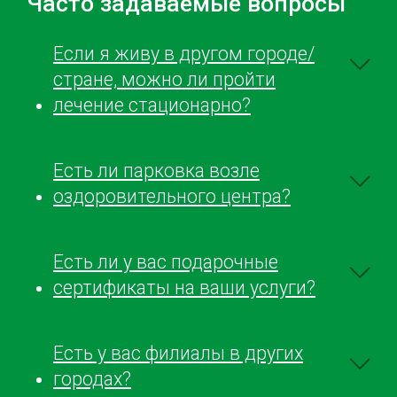
Часто задаваемые вопросы
центре в первые сначала не было
персонал. 
понимания полного о всех […]
висцелярны
очень дово
Если я живу в другом городе/
Советую.
стране, можно ли пройти
лечение стационарно?
Есть ли парковка возле
оздоровительного центра?
Есть ли у вас подарочные
сертификаты на ваши услуги?
Есть у вас филиалы в других
городах?