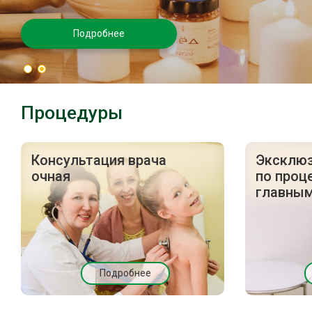
Подробнее
Процедуры
Консультация врача
Эксклюз
очная
по проц
главным
Подробнее